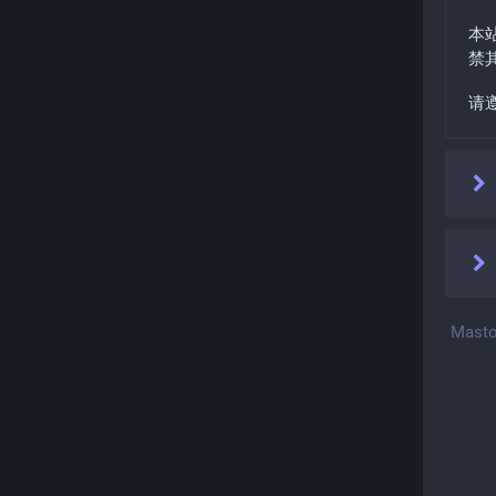
本
禁
请
Masto