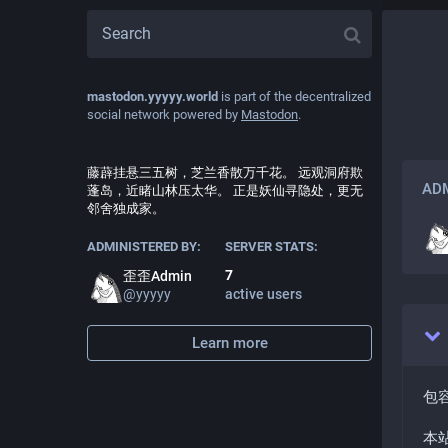
mastodon.yyyyy.world
is part of the decentralized
social network powered by
Mastodon
.
藤薜挂悬三五树，芝兰香散万千花。 远观洞府欺
ADM
蓬岛，近睹山林压太华。 正是妖仙寻隐处，更无
邻舍独成家。
ADMINISTERED BY:
SERVER STATS:
7
歪歪Admin
@
yyyyy
active users
Learn more
包
本